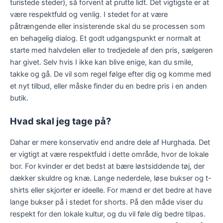
turistede steder), så forvent at prutte lidt. Det vigtigste er at
være respektfuld og venlig. I stedet for at være
påtrængende eller insisterende skal du se processen som
en behagelig dialog. Et godt udgangspunkt er normalt at
starte med halvdelen eller to tredjedele af den pris, sælgeren
har givet. Selv hvis I ikke kan blive enige, kan du smile,
takke og gå. De vil som regel følge efter dig og komme med
et nyt tilbud, eller måske finder du en bedre pris i en anden
butik.
Hvad skal jeg tage på?
Dahar er mere konservativ end andre dele af Hurghada. Det
er vigtigt at være respektfuld i dette område, hvor de lokale
bor. For kvinder er det bedst at bære løstsiddende tøj, der
dækker skuldre og knæ. Lange nederdele, løse bukser og t-
shirts eller skjorter er ideelle. For mænd er det bedre at have
lange bukser på i stedet for shorts. På den måde viser du
respekt for den lokale kultur, og du vil føle dig bedre tilpas.