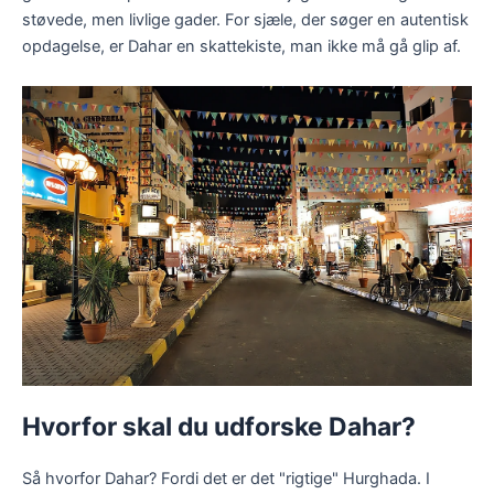
støvede, men livlige gader. For sjæle, der søger en autentisk
opdagelse, er Dahar en skattekiste, man ikke må gå glip af.
Hvorfor skal du udforske Dahar?
Så hvorfor Dahar? Fordi det er det "rigtige" Hurghada. I