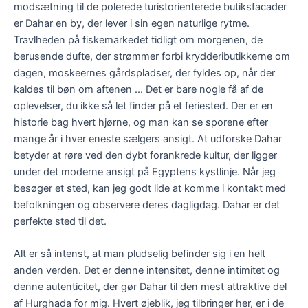
modsætning til de polerede turistorienterede butiksfacader
er Dahar en by, der lever i sin egen naturlige rytme.
Travlheden på fiskemarkedet tidligt om morgenen, de
berusende dufte, der strømmer forbi kryddeributikkerne om
dagen, moskeernes gårdspladser, der fyldes op, når der
kaldes til bøn om aftenen ... Det er bare nogle få af de
oplevelser, du ikke så let finder på et feriested. Der er en
historie bag hvert hjørne, og man kan se sporene efter
mange år i hver eneste sælgers ansigt. At udforske Dahar
betyder at røre ved den dybt forankrede kultur, der ligger
under det moderne ansigt på Egyptens kystlinje. Når jeg
besøger et sted, kan jeg godt lide at komme i kontakt med
befolkningen og observere deres dagligdag. Dahar er det
perfekte sted til det.
Alt er så intenst, at man pludselig befinder sig i en helt
anden verden. Det er denne intensitet, denne intimitet og
denne autenticitet, der gør Dahar til den mest attraktive del
af Hurghada for mig. Hvert øjeblik, jeg tilbringer her, er i de