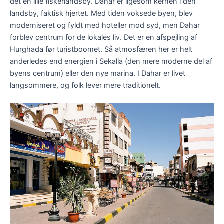
det en lille fiskerlandsby. Dahar er ligesom kernen i den
landsby, faktisk hjertet. Med tiden voksede byen, blev
moderniseret og fyldt med hoteller mod syd, men Dahar
forblev centrum for de lokales liv. Det er en afspejling af
Hurghada før turistboomet. Så atmosfæren her er helt
anderledes end energien i Sekalla (den mere moderne del af
byens centrum) eller den nye marina. I Dahar er livet
langsommere, og folk lever mere traditionelt.