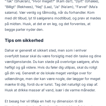
"Tak" (Shukran), "Hvor meget?" (Kam da?), "Dyrt" (Ghalee),
"Billigt" (Rekhees), "Nej" (Laa), "Ja" (Na'am), "Farvel" (Ma'a
salama). Vær venlig og tålmodig, når du forhandler. Kom
med dit tilbud, lyt til sælgerens modtilbud, og prøv at mødes
på midten. Husk, at det er en leg, og det forventes, at
begge parter nyder den.
Tips om sikkerhed
Dahar er generelt et sikkert sted, men som i enhver
overfyldt basar skal du være forsigtig med din taske og dine
værdigenstande. Du kan støde på overivrige sælgere, afvis
høfligt og gå videre. Hvis du føler dig utilpas, skal du roligt
gå din vej. Generelt er de lokale meget venlige over for
udlændinge, men der kan være nogle, der lægger for meget
mærke til dig, fordi du er turist. Tag det naturligt og slap af.
Husk at drikke masser af vand, især i de varme måneder.
Et besøg her vil tilføje en helt ny dimension til din