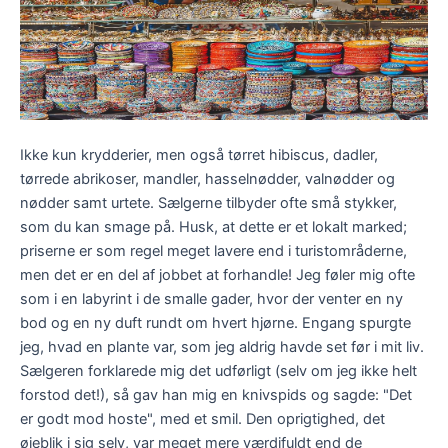
Ikke kun krydderier, men også tørret hibiscus, dadler,
tørrede abrikoser, mandler, hasselnødder, valnødder og
nødder samt urtete. Sælgerne tilbyder ofte små stykker,
som du kan smage på. Husk, at dette er et lokalt marked;
priserne er som regel meget lavere end i turistområderne,
men det er en del af jobbet at forhandle! Jeg føler mig ofte
som i en labyrint i de smalle gader, hvor der venter en ny
bod og en ny duft rundt om hvert hjørne. Engang spurgte
jeg, hvad en plante var, som jeg aldrig havde set før i mit liv.
Sælgeren forklarede mig det udførligt (selv om jeg ikke helt
forstod det!), så gav han mig en knivspids og sagde: "Det
er godt mod hoste", med et smil. Den oprigtighed, det
øjeblik i sig selv, var meget mere værdifuldt end de