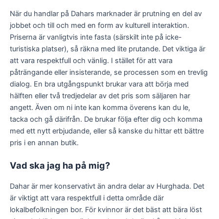
När du handlar på Dahars marknader är prutning en del av
jobbet och till och med en form av kulturell interaktion.
Priserna är vanligtvis inte fasta (särskilt inte på icke-
turistiska platser), så räkna med lite prutande. Det viktiga är
att vara respektfull och vänlig. I stället för att vara
påträngande eller insisterande, se processen som en trevlig
dialog. En bra utgångspunkt brukar vara att börja med
hälften eller två tredjedelar av det pris som säljaren har
angett. Även om ni inte kan komma överens kan du le,
tacka och gå därifrån. De brukar följa efter dig och komma
med ett nytt erbjudande, eller så kanske du hittar ett bättre
pris i en annan butik.
Vad ska jag ha på mig?
Dahar är mer konservativt än andra delar av Hurghada. Det
är viktigt att vara respektfull i detta område där
lokalbefolkningen bor. För kvinnor är det bäst att bära löst