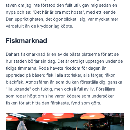
(även om jag inte förstod den fullt ut!), gav mig sedan en
nypa och sa: "Det här är bra mot hosta", med ett leende.
Den uppriktigheten, det ögonblicket i sig, var mycket mer
värdefullt än de kryddor jag köpte.
Fiskmarknad
Dahars fiskmarknad är en av de bästa platserna för att se
hur staden börjar sin dag. Det är otroligt upptagen under de
tidiga timmarna. Röda havets rikedom för dagen är
uppradad på båsen: fisk i alla storlekar, alla färger, räkor,
bläckfisk. Atmosfären är, som du kan föreställa dig, ganska
"illaluktande" och fuktig, men också full av liv. Försäljare
som ropar högt om sina varor, köpare som undersöker
fisken för att hitta den färskaste, fynd som görs.