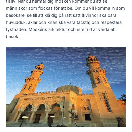
till liv. När du närmar dig moskén kommer du att se
människor som flockas för att be. Om du vill komma in som
besökare, se till att klä dig på rätt sätt (kvinnor ska bära
huvudduk, axlar och knän ska vara täckta) och respektera
tystnaden. Moskéns arkitektur och inre frid är värda ett
besök.