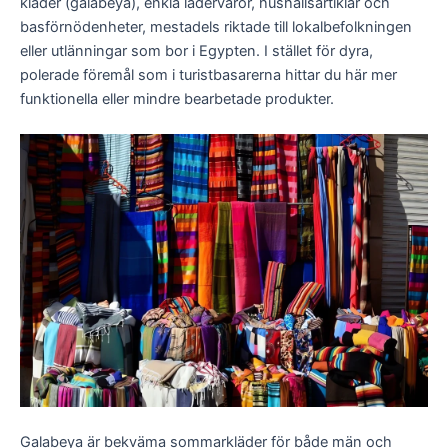
kläder (galabeya), enkla lädervaror, hushållsartiklar och
basförnödenheter, mestadels riktade till lokalbefolkningen
eller utlänningar som bor i Egypten. I stället för dyra,
polerade föremål som i turistbasarerna hittar du här mer
funktionella eller mindre bearbetade produkter.
Galabeya är bekväma sommarkläder för både män och