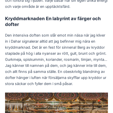
och förlora sig i ljuden. Varje basar har sin egen unika energi
och varje område är en upptäcktsfärd.
Kryddmarknaden
En labyrint av färger och
dofter
Den intensiva doften som slår emot min näsa när jag kliver
in i Dahar signalerar alltid att jag befinner mig nära en
kryddmarknad. Det är en fest för sinnena! Berg av kryddor
staplade på hög i alla nyanser av rött, gult, brunt och grönt.
Gurkmeja, spiskummin, koriander, rosmarin, timjan, mynta...
Jag känner till namnen på dem, och jag känner inte till dem,
och allt finns på samma ställe. En obeskrivlig blandning av
dofter hänger i luften när försäljarna skyfflar upp kryddor ur
stora säckar och fyller dem i små påsar.