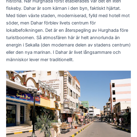
historia. När Hurghada först etablerades var det en liten
fiskeby. Dahar är som kärnan i den byn, faktiskt hjärtat.
Med tiden växte staden, moderniserad, fylld med hotell mot
söder, men Dahar förblev livets centrum för
lokalbefolkningen. Det är en återspegling av Hurghada före
turistboomen. Så atmosfären här är helt annorlunda än
energin i Sekalla (den modernare delen av stadens centrum)
eller den nya marinan. I Dahar är livet långsammare och
människor lever mer traditionellt.