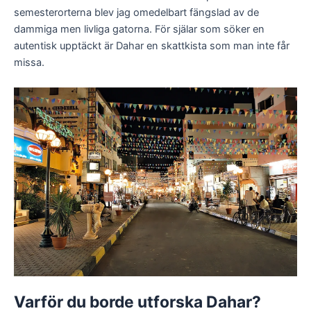
semesterorterna blev jag omedelbart fängslad av de
dammiga men livliga gatorna. För själar som söker en
autentisk upptäckt är Dahar en skattkista som man inte får
missa.
Varför du borde utforska Dahar?