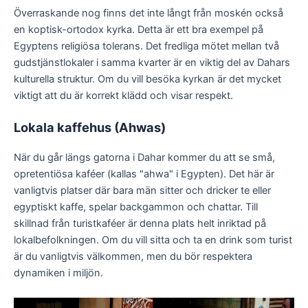
Överraskande nog finns det inte långt från moskén också
en koptisk-ortodox kyrka. Detta är ett bra exempel på
Egyptens religiösa tolerans. Det fredliga mötet mellan två
gudstjänstlokaler i samma kvarter är en viktig del av Dahars
kulturella struktur. Om du vill besöka kyrkan är det mycket
viktigt att du är korrekt klädd och visar respekt.
Lokala kaffehus (Ahwas)
När du går längs gatorna i Dahar kommer du att se små,
opretentiösa kaféer (kallas "ahwa" i Egypten). Det här är
vanligtvis platser där bara män sitter och dricker te eller
egyptiskt kaffe, spelar backgammon och chattar. Till
skillnad från turistkaféer är denna plats helt inriktad på
lokalbefolkningen. Om du vill sitta och ta en drink som turist
är du vanligtvis välkommen, men du bör respektera
dynamiken i miljön.