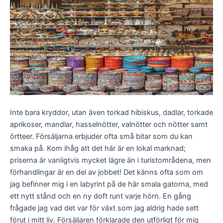
Inte bara kryddor, utan även torkad hibiskus, dadlar, torkade
aprikoser, mandlar, hasselnötter, valnötter och nötter samt
örtteer. Försäljarna erbjuder ofta små bitar som du kan
smaka på. Kom ihåg att det här är en lokal marknad;
priserna är vanligtvis mycket lägre än i turistområdena, men
förhandlingar är en del av jobbet! Det känns ofta som om
jag befinner mig i en labyrint på de här smala gatorna, med
ett nytt stånd och en ny doft runt varje hörn. En gång
frågade jag vad det var för växt som jag aldrig hade sett
förut i mitt liv. Försäljaren förklarade den utförligt för mig