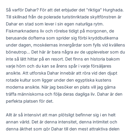
Så varför Dahar? För att det erbjuder det "riktiga" Hurghada.
Till skillnad från de polerade turistinriktade skyltfönstren är
Dahar en stad som lever i sin egen naturliga rytm.
Fiskmarknadens liv och rörelse tidigt på morgonen, de
berusande dofterna som sprider sig förbi kryddbutikerna
under dagen, moskéernas innergårdar som fylls vid kvällens
böneutrop... Det här är bara några av de upplevelser som du
inte så lätt hittar på en resort. Det finns en historia bakom
varje hörn och du kan se årens spår i varje försäljares
ansikte. Att utforska Dahar innebär att röra vid den djupt
rotade kultur som ligger under den egyptiska kustens
moderna ansikte. När jag besöker en plats vill jag gärna
träffa människorna och följa deras dagliga liv. Dahar är den
perfekta platsen för det.
Allt är så intensivt att man plötsligt befinner sig i en helt
annan värld. Det är denna intensitet, denna intimitet och
denna äkthet som gör Dahar till den mest attraktiva delen