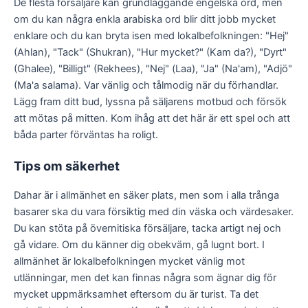
De flesta försäljare kan grundläggande engelska ord, men
om du kan några enkla arabiska ord blir ditt jobb mycket
enklare och du kan bryta isen med lokalbefolkningen: "Hej"
(Ahlan), "Tack" (Shukran), "Hur mycket?" (Kam da?), "Dyrt"
(Ghalee), "Billigt" (Rekhees), "Nej" (Laa), "Ja" (Na'am), "Adjö"
(Ma'a salama). Var vänlig och tålmodig när du förhandlar.
Lägg fram ditt bud, lyssna på säljarens motbud och försök
att mötas på mitten. Kom ihåg att det här är ett spel och att
båda parter förväntas ha roligt.
Tips om säkerhet
Dahar är i allmänhet en säker plats, men som i alla trånga
basarer ska du vara försiktig med din väska och värdesaker.
Du kan stöta på övernitiska försäljare, tacka artigt nej och
gå vidare. Om du känner dig obekväm, gå lugnt bort. I
allmänhet är lokalbefolkningen mycket vänlig mot
utlänningar, men det kan finnas några som ägnar dig för
mycket uppmärksamhet eftersom du är turist. Ta det