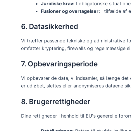
Juridiske krav:
I obligatoriske situation
Fusioner og overtagelser:
I tilfælde af
6. Datasikkerhed
Vi træffer passende tekniske og administrative fo
omfatter kryptering, firewalls og regelmæssige s
7. Opbevaringsperiode
Vi opbevarer de data, vi indsamler, så længe det 
er udløbet, slettes eller anonymiseres dataene sik
8. Brugerrettigheder
Dine rettigheder i henhold til EU's generelle for
Ret til adgang:
Retten til at vide, hvilke