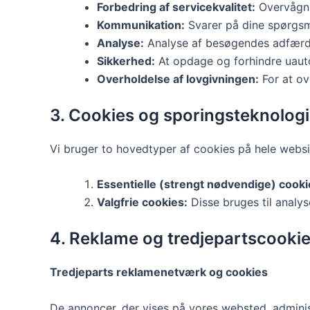
Forbedring af servicekvalitet:
Overvågnin
Kommunikation:
Svarer på dine spørgsm
Analyse:
Analyse af besøgendes adfærd f
Sikkerhed:
At opdage og forhindre uauto
Overholdelse af lovgivningen:
For at ov
3. Cookies og sporingsteknologi
Vi bruger to hovedtyper af cookies på hele websi
Essentielle (strengt nødvendige) cooki
Valgfrie cookies:
Disse bruges til analys
4. Reklame og tredjepartscooki
Tredjeparts reklamenetværk og cookies
De annoncer, der vises på vores websted, admini