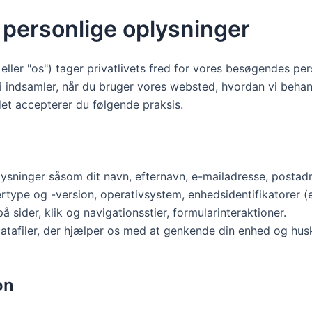
f personlige oplysninger
" eller "os") tager privatlivets fred for vores besøgendes p
r vi indsamler, når du bruger vores websted, hvordan vi be
et accepterer du følgende praksis.
ysninger såsom dit navn, efternavn, e-mailadresse, postad
type og -version, operativsystem, enhedsidentifikatorer (e
å sider, klik og navigationsstier, formularinteraktioner.
tafiler, der hjælper os med at genkende din enhed og hus
on