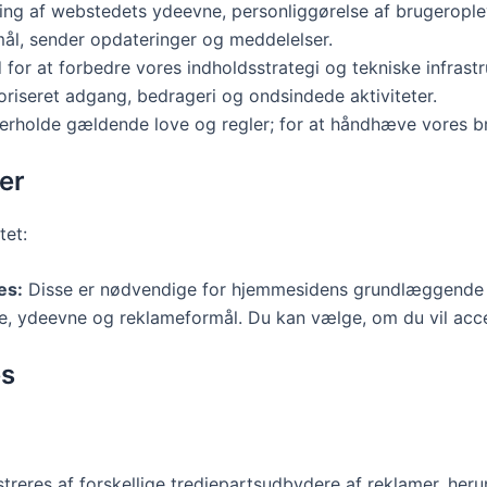
g af webstedets ydeevne, personliggørelse af brugeropleve
ål, sender opdateringer og meddelelser.
or at forbedre vores indholdsstrategi og tekniske infrastr
riseret adgang, bedrageri og ondsindede aktiviteter.
erholde gældende love og regler; for at håndhæve vores br
er
tet:
es:
Disse er nødvendige for hjemmesidens grundlæggende fun
e, ydeevne og reklameformål. Du kan vælge, om du vil accep
es
streres af forskellige tredjepartsudbydere af reklamer, h