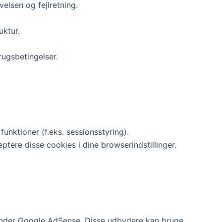
lsen og fejlretning.
uktur.
ugsbetingelser.
ktioner (f.eks. sessionsstyring).
tere disse cookies i dine browserindstillinger.
erunder Google AdSense. Disse udbydere kan bruge