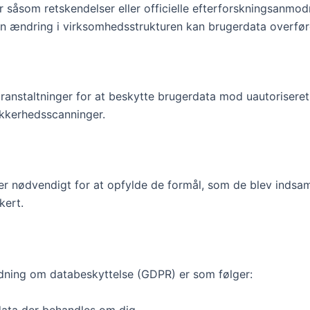
er såsom retskendelser eller officielle efterforskningsanmodn
 en ændring i virksomhedsstrukturen kan brugerdata overføres
ranstaltninger for at beskytte brugerdata mod uautoriseret 
ikkerhedsscanninger.
er nødvendigt for at opfylde de formål, som de blev indsam
kert.
ordning om databeskyttelse (GDPR) er som følger:
 data der behandles om dig.