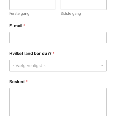
Første gang
Sidste gang
H
E-mail
*
v
i
l
k
e
t
Hvilket land bor du i?
*
H
v
- Vælg venligst -.
i
l
k
e
Besked
*
t
b
o
r