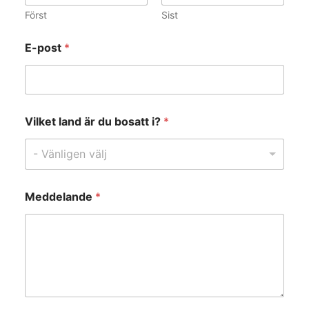
Först
Sist
E-post
*
E
Vilket land är du bosatt i?
*
-
p
o
- Vänligen välj
s
t
ä
Meddelande
*
r
*