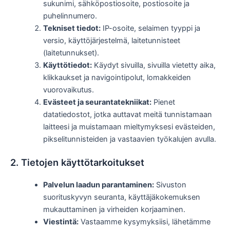
sukunimi, sähköpostiosoite, postiosoite ja
puhelinnumero.
Tekniset tiedot:
IP-osoite, selaimen tyyppi ja
versio, käyttöjärjestelmä, laitetunnisteet
(laitetunnukset).
Käyttötiedot:
Käydyt sivuilla, sivuilla vietetty aika,
klikkaukset ja navigointipolut, lomakkeiden
vuorovaikutus.
Evästeet ja seurantatekniikat:
Pienet
datatiedostot, jotka auttavat meitä tunnistamaan
laitteesi ja muistamaan mieltymyksesi evästeiden,
pikselitunnisteiden ja vastaavien työkalujen avulla.
2. Tietojen käyttötarkoitukset
Palvelun laadun parantaminen:
Sivuston
suorituskyvyn seuranta, käyttäjäkokemuksen
mukauttaminen ja virheiden korjaaminen.
Viestintä:
Vastaamme kysymyksiisi, lähetämme