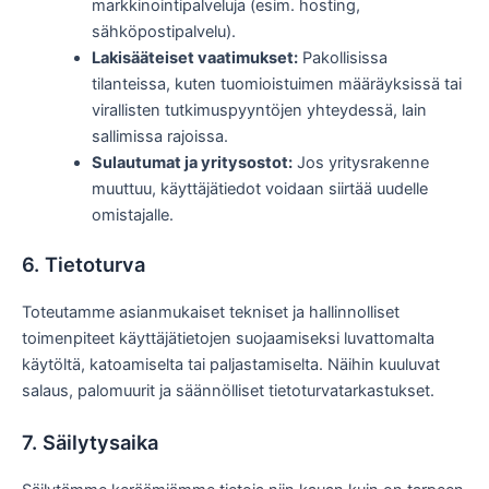
markkinointipalveluja (esim. hosting,
sähköpostipalvelu).
Lakisääteiset vaatimukset:
Pakollisissa
tilanteissa, kuten tuomioistuimen määräyksissä tai
virallisten tutkimuspyyntöjen yhteydessä, lain
sallimissa rajoissa.
Sulautumat ja yritysostot:
Jos yritysrakenne
muuttuu, käyttäjätiedot voidaan siirtää uudelle
omistajalle.
6. Tietoturva
Toteutamme asianmukaiset tekniset ja hallinnolliset
toimenpiteet käyttäjätietojen suojaamiseksi luvattomalta
käytöltä, katoamiselta tai paljastamiselta. Näihin kuuluvat
salaus, palomuurit ja säännölliset tietoturvatarkastukset.
7. Säilytysaika