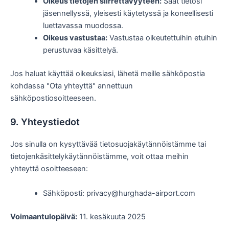
Oikeus tietojen siirrettävyyteen:
Saat tietosi
jäsennellyssä, yleisesti käytetyssä ja koneellisesti
luettavassa muodossa.
Oikeus vastustaa:
Vastustaa oikeutettuihin etuihin
perustuvaa käsittelyä.
Jos haluat käyttää oikeuksiasi, lähetä meille sähköpostia
kohdassa "Ota yhteyttä" annettuun
sähköpostiosoitteeseen.
9. Yhteystiedot
Jos sinulla on kysyttävää tietosuojakäytännöistämme tai
tietojenkäsittelykäytännöistämme, voit ottaa meihin
yhteyttä osoitteeseen:
Sähköposti: privacy@hurghada-airport.com
Voimaantulopäivä:
11. kesäkuuta 2025