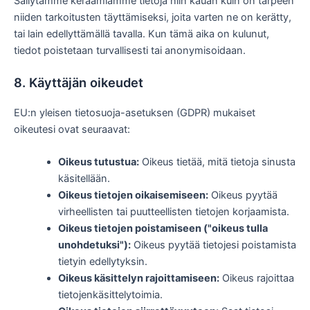
Säilytämme keräämiämme tietoja niin kauan kuin on tarpeen
niiden tarkoitusten täyttämiseksi, joita varten ne on kerätty,
tai lain edellyttämällä tavalla. Kun tämä aika on kulunut,
tiedot poistetaan turvallisesti tai anonymisoidaan.
8. Käyttäjän oikeudet
EU:n yleisen tietosuoja-asetuksen (GDPR) mukaiset
oikeutesi ovat seuraavat:
Oikeus tutustua:
Oikeus tietää, mitä tietoja sinusta
käsitellään.
Oikeus tietojen oikaisemiseen:
Oikeus pyytää
virheellisten tai puutteellisten tietojen korjaamista.
Oikeus tietojen poistamiseen ("oikeus tulla
unohdetuksi"):
Oikeus pyytää tietojesi poistamista
tietyin edellytyksin.
Oikeus käsittelyn rajoittamiseen:
Oikeus rajoittaa
tietojenkäsittelytoimia.