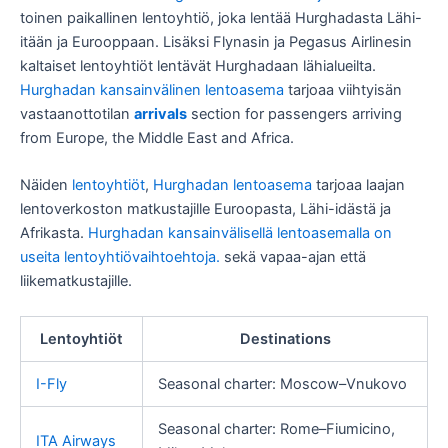
toinen paikallinen lentoyhtiö, joka lentää Hurghadasta Lähi-
itään ja Eurooppaan. Lisäksi Flynasin ja Pegasus Airlinesin
kaltaiset lentoyhtiöt lentävät Hurghadaan lähialueilta.
Hurghadan kansainvälinen lentoasema
tarjoaa viihtyisän
vastaanottotilan
arrivals
section for passengers arriving
from Europe, the Middle East and Africa.
Näiden
lentoyhtiöt
,
Hurghadan lentoasema
tarjoaa laajan
lentoverkoston matkustajille Euroopasta, Lähi-idästä ja
Afrikasta.
Hurghadan kansainvälisellä lentoasemalla on
useita lentoyhtiövaihtoehtoja.
sekä vapaa-ajan että
liikematkustajille.
Lentoyhtiöt
Destinations
I-Fly
Seasonal charter: Moscow–Vnukovo
Seasonal charter: Rome–Fiumicino,
ITA Airways