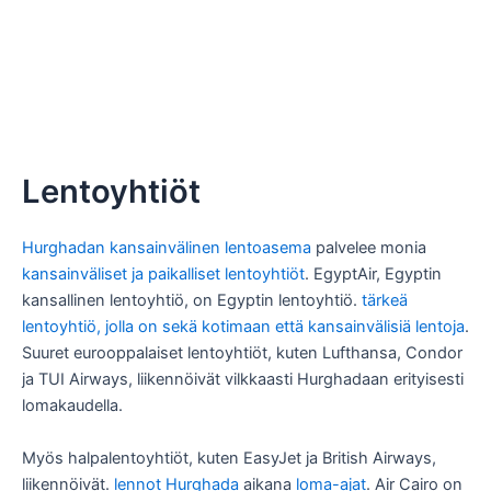
Lentoyhtiöt
Hurghadan kansainvälinen lentoasema
palvelee monia
kansainväliset ja paikalliset lentoyhtiöt
. EgyptAir, Egyptin
kansallinen lentoyhtiö, on Egyptin lentoyhtiö.
tärkeä
lentoyhtiö, jolla on sekä kotimaan että kansainvälisiä lentoja
.
Suuret eurooppalaiset lentoyhtiöt, kuten Lufthansa, Condor
ja TUI Airways, liikennöivät vilkkaasti Hurghadaan erityisesti
lomakaudella.
Myös halpalentoyhtiöt, kuten EasyJet ja British Airways,
liikennöivät.
lennot Hurghada
aikana
loma-ajat
. Air Cairo on