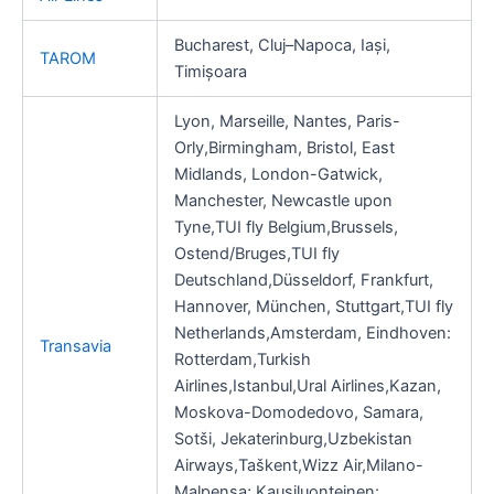
Bucharest, Cluj–Napoca, Iași,
TAROM
Timișoara
Lyon, Marseille, Nantes, Paris-
Orly,Birmingham, Bristol, East
Midlands, London-Gatwick,
Manchester, Newcastle upon
Tyne,TUI fly Belgium,Brussels,
Ostend/Bruges,TUI fly
Deutschland,Düsseldorf, Frankfurt,
Hannover, München, Stuttgart,TUI fly
Netherlands,Amsterdam, Eindhoven:
Transavia
Rotterdam,Turkish
Airlines,Istanbul,Ural Airlines,Kazan,
Moskova-Domodedovo, Samara,
Sotši, Jekaterinburg,Uzbekistan
Airways,Taškent,Wizz Air,Milano-
Malpensa; Kausiluonteinen: