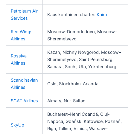
Petroleum Air
Kausikohtainen charter:
Kairo
Services
Red Wings
Moscow–Domodedovo, Moscow–
Airlines
Sheremetyevo
Kazan, Nizhny Novgorod, Moscow–
Rossiya
Sheremetyevo, Saint Petersburg,
Airlines
Samara, Sochi, Ufa, Yekaterinburg
Scandinavian
Oslo, Stockholm–Arlanda
Airlines
SCAT Airlines
Almaty, Nur–Sultan
Bucharest–Henri Coandă, Cluj-
Napoca, Gdańsk, Katowice, Poznań,
SkyUp
Riga, Tallinn, Vilnius, Warsaw–