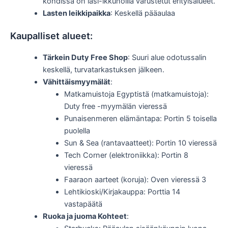
kohdissa on lasi-ikkunoilla varustetut erityisalueet.
Lasten leikkipaikka
: Keskellä pääaulaa
Kaupalliset alueet:
Tärkein Duty Free Shop
: Suuri alue odotussalin
keskellä, turvatarkastuksen jälkeen.
Vähittäismyymälät
:
Matkamuistoja Egyptistä (matkamuistoja):
Duty free -myymälän vieressä
Punaisenmeren elämäntapa: Portin 5 toisella
puolella
Sun & Sea (rantavaatteet): Portin 10 vieressä
Tech Corner (elektroniikka): Portin 8
vieressä
Faaraon aarteet (koruja): Oven vieressä 3
Lehtikioski/Kirjakauppa: Porttia 14
vastapäätä
Ruoka ja juoma Kohteet
: