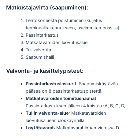
Matkustajavirta (saapuminen):
Lentokoneesta poistuminen (kuljetus
terminaalirakennukseen, useimmiten bussilla).
Passintarkastus
Matkatavaroiden luovutusalue
Tullivalvonta
Saapumishalli
Valvonta- ja käsittelypisteet:
Passintarkastuslaskurit
: Saapumiskäytävän
päässä on 8 passintarkastuspistettä.
Matkatavaroiden toimitusnauhat
:
Passintarkastuksen jälkeen 4 kaistaa (A, B, C, D).
Tullin valvonta-alue
: Matkatavaroiden
luovutusalueen uloskäynnillä
Löytötavarat
: Matkatavarahihnan vieressä D