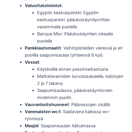
Valuuttatoimistot
:
Egyptin keskuspankki: Egyptin
keskuspankki: pääuloskäyntiporttien
vasemmalla puolella.
Banque Misr: Pääuloskäyntien oikealla
puolella
Pankkiautomaatit
: Vaihtopisteiden vieressä ja eri
puolilla saapumisaulaa (yhteensä 6 kpl).
Vessat
:
Käytävällä ennen passintarkastusta
Matkatavaroiden luovutusalueella, kaistojen
2 ja 7 takana.
Saapumisaulassa, pääuloskäyntiovien
molemmin puolin.
Vauvanhoitohuoneet
: Päävessojen sisällä
Vammaisten wc:t
: Saatavana kaikissa wc-
ryhmissä
Masjid
: Saapumisaulan itäkulmassa