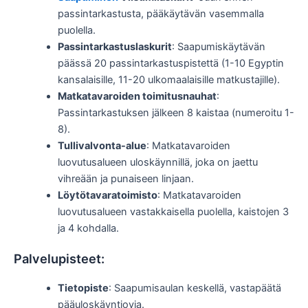
passintarkastusta, pääkäytävän vasemmalla
puolella.
Passintarkastuslaskurit
: Saapumiskäytävän
päässä 20 passintarkastuspistettä (1-10 Egyptin
kansalaisille, 11-20 ulkomaalaisille matkustajille).
Matkatavaroiden toimitusnauhat
:
Passintarkastuksen jälkeen 8 kaistaa (numeroitu 1-
8).
Tullivalvonta-alue
: Matkatavaroiden
luovutusalueen uloskäynnillä, joka on jaettu
vihreään ja punaiseen linjaan.
Löytötavaratoimisto
: Matkatavaroiden
luovutusalueen vastakkaisella puolella, kaistojen 3
ja 4 kohdalla.
Palvelupisteet:
Tietopiste
: Saapumisaulan keskellä, vastapäätä
pääuloskäyntiovia.