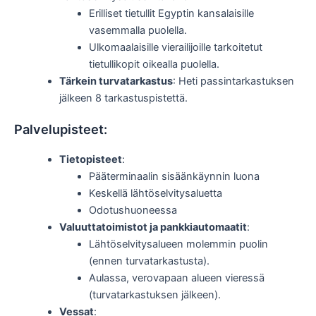
Erilliset tietullit Egyptin kansalaisille
vasemmalla puolella.
Ulkomaalaisille vierailijoille tarkoitetut
tietullikopit oikealla puolella.
Tärkein turvatarkastus
: Heti passintarkastuksen
jälkeen 8 tarkastuspistettä.
Palvelupisteet:
Tietopisteet
:
Pääterminaalin sisäänkäynnin luona
Keskellä lähtöselvitysaluetta
Odotushuoneessa
Valuuttatoimistot ja pankkiautomaatit
:
Lähtöselvitysalueen molemmin puolin
(ennen turvatarkastusta).
Aulassa, verovapaan alueen vieressä
(turvatarkastuksen jälkeen).
Vessat
: