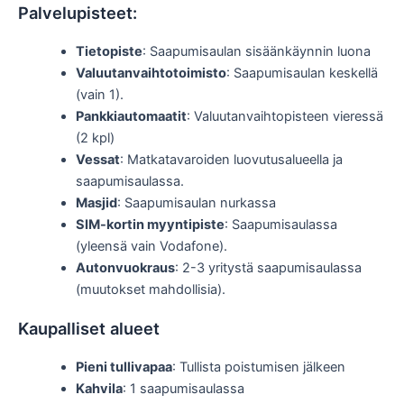
Palvelupisteet:
Tietopiste
: Saapumisaulan sisäänkäynnin luona
Valuutanvaihtotoimisto
: Saapumisaulan keskellä
(vain 1).
Pankkiautomaatit
: Valuutanvaihtopisteen vieressä
(2 kpl)
Vessat
: Matkatavaroiden luovutusalueella ja
saapumisaulassa.
Masjid
: Saapumisaulan nurkassa
SIM-kortin myyntipiste
: Saapumisaulassa
(yleensä vain Vodafone).
Autonvuokraus
: 2-3 yritystä saapumisaulassa
(muutokset mahdollisia).
Kaupalliset alueet
Pieni tullivapaa
: Tullista poistumisen jälkeen
Kahvila
: 1 saapumisaulassa