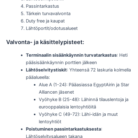
Passintarkastus
Tärkein turvavalvonta
Duty free ja kaupat
Lähtöportit/odotusalueet
Valvonta- ja käsittelypisteet:
Terminaalin sisäänkäynnin turvatarkastus
: Heti
pääsisäänkäynnin porttien jälkeen
Lähtöselvitystiskit
: Yhteensä 72 laskuria kolmella
pääalueella:
Alue A (1-24): Pääasiassa EgyptAirin ja Star
Alliancen jäsenet
Vyöhyke B (25-48): Lähinnä tilauslentoja ja
eurooppalaisia lentoyhtiöitä
Vyöhyke C (49-72): Lähi-idän ja muut
lentoyhtiöt
Poistuminen passintarkastuksesta
:
Lähtöselvitysalueen takana