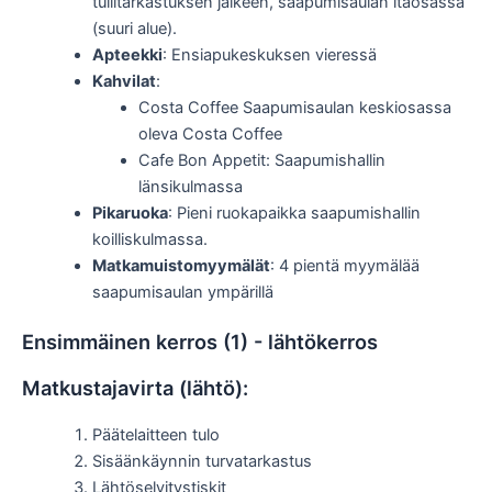
tullitarkastuksen jälkeen, saapumisaulan itäosassa
(suuri alue).
Apteekki
: Ensiapukeskuksen vieressä
Kahvilat
:
Costa Coffee Saapumisaulan keskiosassa
oleva Costa Coffee
Cafe Bon Appetit: Saapumishallin
länsikulmassa
Pikaruoka
: Pieni ruokapaikka saapumishallin
koilliskulmassa.
Matkamuistomyymälät
: 4 pientä myymälää
saapumisaulan ympärillä
Ensimmäinen kerros (1) - lähtökerros
Matkustajavirta (lähtö):
Päätelaitteen tulo
Sisäänkäynnin turvatarkastus
Lähtöselvitystiskit