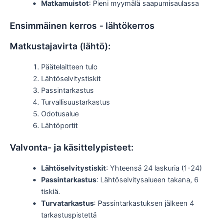
Matkamuistot
: Pieni myymälä saapumisaulassa
Ensimmäinen kerros - lähtökerros
Matkustajavirta (lähtö):
Päätelaitteen tulo
Lähtöselvitystiskit
Passintarkastus
Turvallisuustarkastus
Odotusalue
Lähtöportit
Valvonta- ja käsittelypisteet:
Lähtöselvitystiskit
: Yhteensä 24 laskuria (1-24)
Passintarkastus
: Lähtöselvitysalueen takana, 6
tiskiä.
Turvatarkastus
: Passintarkastuksen jälkeen 4
tarkastuspistettä