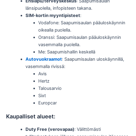
Ensiapu/terveyskeskus
: Saapumisaulan
länsipuolella, infopisteen takana.
SIM-kortin myyntipisteet
:
Vodafone: Saapumisaulan pääuloskäynnin
oikealla puolella.
Oranssi: Saapumisaulan pääuloskäynnin
vasemmalla puolella.
Me: Saapumishallin keskellä
Autovuokraamot
: Saapumisaulan uloskäynnillä,
vasemmalla rivissä:
Avis
Hertz
Talousarvio
Sixt
Europcar
Kaupalliset alueet:
Duty Free (verovapaa)
: Välittömästi