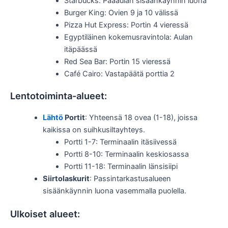
Starbucks: Pääaulan sisäänkäynnin luona
Burger King: Ovien 9 ja 10 välissä
Pizza Hut Express: Portin 4 vieressä
Egyptiläinen kokemusravintola: Aulan
itäpäässä
Red Sea Bar: Portin 15 vieressä
Café Cairo: Vastapäätä porttia 2
Lentotoiminta-alueet:
Lähtö
Portit
: Yhteensä 18 ovea (1-18), joissa
kaikissa on suihkusiltayhteys.
Portti 1-7: Terminaalin itäsiivessä
Portti 8-10: Terminaalin keskiosassa
Portti 11-18: Terminaalin länsisiipi
Siirtolaskurit
: Passintarkastusalueen
sisäänkäynnin luona vasemmalla puolella.
Ulkoiset alueet: