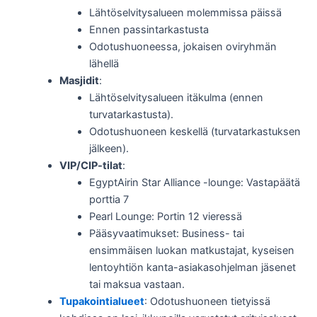
Lähtöselvitysalueen molemmissa päissä
Ennen passintarkastusta
Odotushuoneessa, jokaisen oviryhmän
lähellä
Masjidit
:
Lähtöselvitysalueen itäkulma (ennen
turvatarkastusta).
Odotushuoneen keskellä (turvatarkastuksen
jälkeen).
VIP/CIP-tilat
:
EgyptAirin Star Alliance -lounge: Vastapäätä
porttia 7
Pearl Lounge: Portin 12 vieressä
Pääsyvaatimukset: Business- tai
ensimmäisen luokan matkustajat, kyseisen
lentoyhtiön kanta-asiakasohjelman jäsenet
tai maksua vastaan.
Tupakointialueet
: Odotushuoneen tietyissä