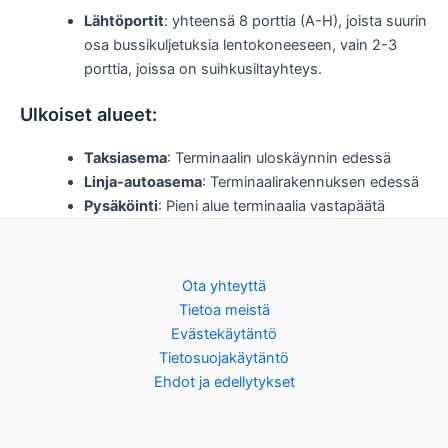
Lähtöportit
: yhteensä 8 porttia (A-H), joista suurin
osa bussikuljetuksia lentokoneeseen, vain 2-3
porttia, joissa on suihkusiltayhteys.
Ulkoiset alueet:
Taksiasema
: Terminaalin uloskäynnin edessä
Linja-autoasema
: Terminaalirakennuksen edessä
Pysäköinti
: Pieni alue terminaalia vastapäätä
Ota yhteyttä
Tietoa meistä
Evästekäytäntö
Tietosuojakäytäntö
Ehdot ja edellytykset