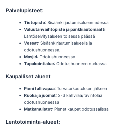
Palvelupisteet:
Tietopiste
: Sisäänkirjautumisalueen edessä
Valuutanvaihtopiste ja pankkiautomaatti
:
Lähtöselvitysalueen toisessa päässä
Vessat
: Sisäänkirjautumisalueella ja
odotushuoneessa.
Masjid
: Odotushuoneessa
Tupakointialue
: Odotushuoneen nurkassa
Kaupalliset alueet
Pieni tullivapaa
: Turvatarkastuksen jälkeen
Ruoka ja juomat
: 2-3 kahvilaa/ravintolaa
odotushuoneessa
Matkamuistot
: Pienet kaupat odotussalissa
Lentotoiminta-alueet: