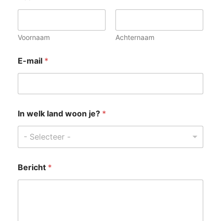
Voornaam
Achternaam
j
E-mail
*
e
?
*
w
o
o
In welk land woon je?
*
n
- Selecteer -
Bericht
*