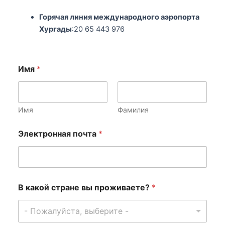
Горячая линия международного аэропорта
Хургады
:20 65 443 976
Имя
*
Имя
Фамилия
с
Электронная почта
*
д
е
л
а
т
ь
В какой стране вы проживаете?
*
*
с
- Пожалуйста, выберите -
т
р