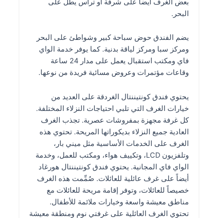
بعض الغرف أيضاً على شرفة أو تراس يطل على
البحر.
يضم الفندق حوض سباحة كبير وشواطئ على البحر
ومركز سبا ومركز لياقة بدنية. كما يوفر خدمة الواي
فاي ومكتب استقبال يعمل على مدار 24 ساعة
وقاعات مؤتمرات وعروض مسائية فريدة من نوعها.
يحتوي فندق كونتيننتال الغردقة على العديد من
خيارات الغرف التي تلبي احتياجات النزلاء المختلفة.
كل غرفة مجهزة بمفروشات عصرية. تجذب الغرف
العادية جميع النزلاء بديكوراتها المريحة. تحتوي هذه
الغرف على الخدمات الأساسية مثل ميني بار،
وتلفزيون LCD، وتكييف هواء، ومكتب للعمل، وخدمة
الواي فاي المجانية. يحتوي فندق كونتيننتال هورغاد
أيضاً على غرف عائلية للعائلات. صُمِّمت هذه الغرف
خصيصاً للعائلات، وتوفر إقامة مريحة للعائلات مع
مناطق معيشة واسعة وخيارات ملائمة للأطفال.
تحتوي الغرف العائلية على غرفتي نوم ومنطقة معيشة