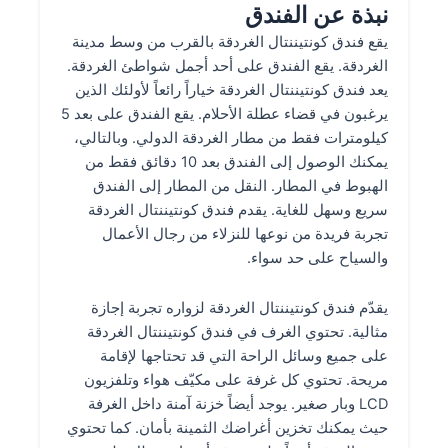
نبذة عن الفندق
يقع فندق كونتيننتال الغردقة بالقرب من وسط مدينة
الغردقة. يقع الفندق على أحد أجمل شواطئ الغردقة.
يعد فندق كونتيننتال الغردقة خياراً رائعاً لأولئك الذين
يرغبون في قضاء عطلة الأحلام. يقع الفندق على بعد 5
كيلومترات فقط من مطار الغردقة الدولي. وبالتالي،
يمكنك الوصول إلى الفندق بعد 10 دقائق فقط من
الهبوط في المطار. النقل من المطار إلى الفندق
سريع وسهل للغاية. يقدم فندق كونتيننتال الغردقة
تجربة فريدة من نوعها للنزلاء من رجال الأعمال
والسياح على حد سواء.
يقدّم فندق كونتيننتال الغردقة لزواره تجربة إجازة
مثالية. تحتوي الغرف في فندق كونتيننتال الغردقة
على جميع وسائل الراحة التي قد تحتاجها لإقامة
مريحة. تحتوي كل غرفة على مكيّف هواء وتلفزيون
LCD وبار صغير. يوجد أيضاً خزنة آمنة داخل الغرفة
حيث يمكنك تخزين أغراضك الثمينة بأمان. كما تحتوي