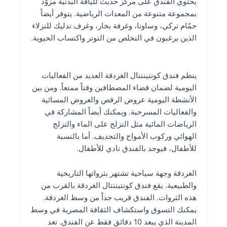
يحتوي الفندق على مركز حديث للياقة البدنية مزوّد
بمجموعة متنوعة من المعدات الرياضية. يتوفر أيضاً
حمّام تركي، وساونا، وغرفة بخار، وغرف تدليك للنزلاء
الذين يرغبون في التخلص من التوتر واكتساب الحيوية.
ينظم فندق كونتيننتال الغردقة العديد من الفعاليات
اليومية لضمان قضاء المصطافين وقتاً ممتعاً. ومن بين
الأنشطة اليومية عروض الرقص والعروض المسائية
والفعاليات المسرحية. ويمكنك أيضاً المشاركة في
الرياضات المائية مثل التزلج على الماء والتزلج
الهوائي وركوب الأمواج والتجديف. أما بالنسبة
للأطفال، فيوجد بالفندق نادي للأطفال.
الغردقة وجهة سياحية تشتهر بثرواتها التاريخية
والطبيعية. يقع فندق كونتيننتال الغردقة بالقرب من
هذه الثروات. الفندق قريب جداً من وسط الغردقة.
يمكنك التسوق واستكشاف الثقافة المصرية في وسط
المدينة الذي يبعد 10 دقائق فقط عن الفندق. تعد