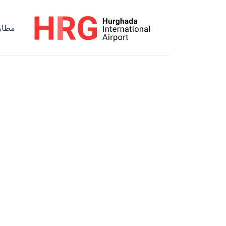
خطي
لى
مطار 
لمحتوى