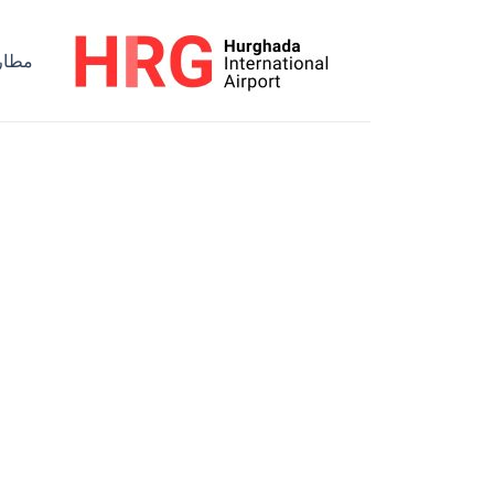
خطي
لى
مطار 
لمحتوى